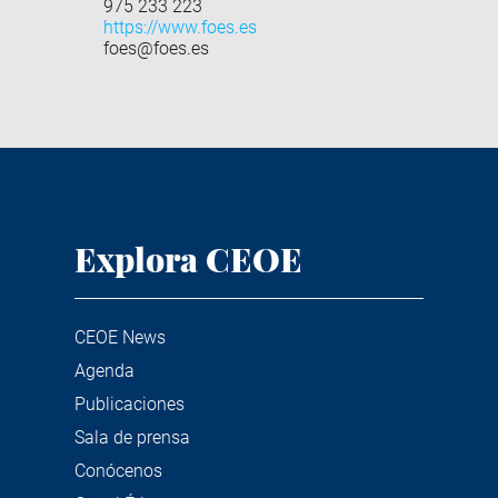
975 233 223
https://www.foes.es
foes@foes.es
Explora CEOE
CEOE News
Agenda
Publicaciones
Sala de prensa
Conócenos