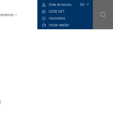
Select
Área de socios
your
CEOE NET
language
ócenos
Asociados
Iniciar sesión
)