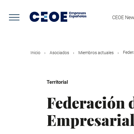
Pasar
al
contenido
CEOE New
principal
Feder
Inicio
Asociados
Miembros actuales
Territorial
Federación 
Empresarial