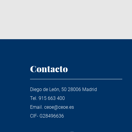
Contacto
Diego de León, 50 28006 Madrid
Tel.
915 663 400
Email.
ceoe@ceoe.es
CIF- G28496636