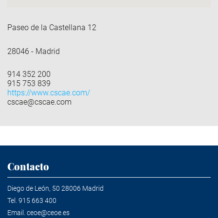
Paseo de la Castellana 12
28046 - Madrid
914 352 200
915 753 839
https://www.cscae.com/
cscae@cscae.com
Contacto
Diego de León, 50 28006 Madrid
Tel.
915 663 400
Email.
ceoe@ceoe.es