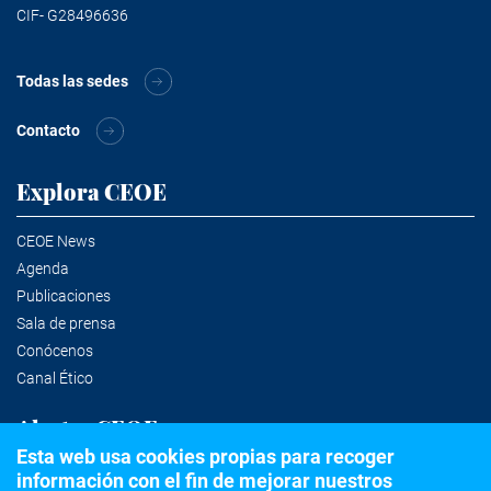
CIF- G28496636
Todas las sedes
Contacto
Explora CEOE
CEOE News
Agenda
Publicaciones
Sala de prensa
Conócenos
Canal Ético
Alertas CEOE
Esta web usa cookies propias para recoger
información con el fin de mejorar nuestros
Suscríbete a la newsletter