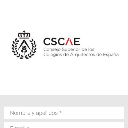
Nombre
y
apellidos
E-