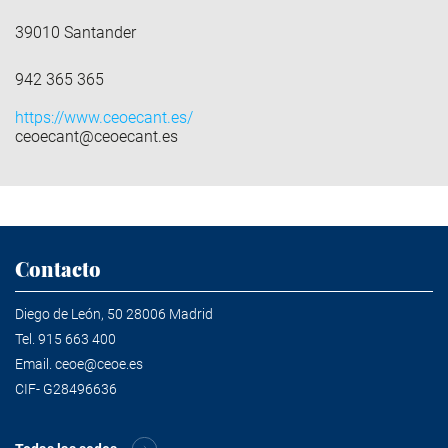
39010 Santander
942 365 365
https://www.ceoecant.es/
ceoecant@ceoecant.es
Contacto
Diego de León, 50 28006 Madrid
Tel.
915 663 400
Email.
ceoe@ceoe.es
CIF- G28496636