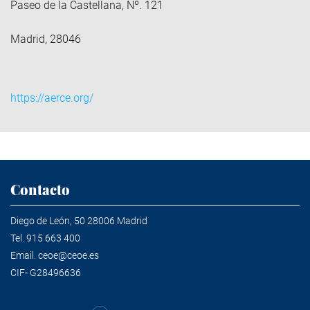
Paseo de la Castellana, Nº. 121
Madrid, 28046
https://aerce.org/
Contacto
Diego de León, 50 28006 Madrid
Tel.
915 663 400
Email.
ceoe@ceoe.es
CIF- G28496636