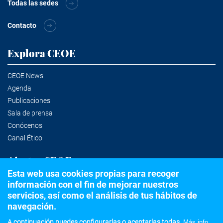
Todas las sedes
Contacto
Explora CEOE
CEOE News
Agenda
Publicaciones
Sala de prensa
Conócenos
Canal Ético
Alertas CEOE
Esta web usa cookies propias para recoger
información con el fin de mejorar nuestros
Suscríbete a la newsletter
servicios, así como el análisis de tus hábitos de
navegación.
A continuación puedes configurarlas o aceptarlas todas.
Más info