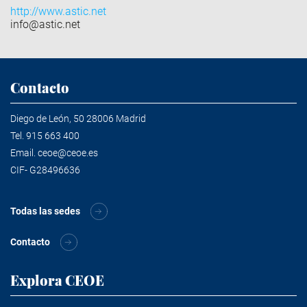
http://www.astic.net
info@astic.net
Contacto
Diego de León, 50 28006 Madrid
Tel.
915 663 400
Email.
ceoe@ceoe.es
CIF- G28496636
Todas las sedes
Contacto
Explora CEOE