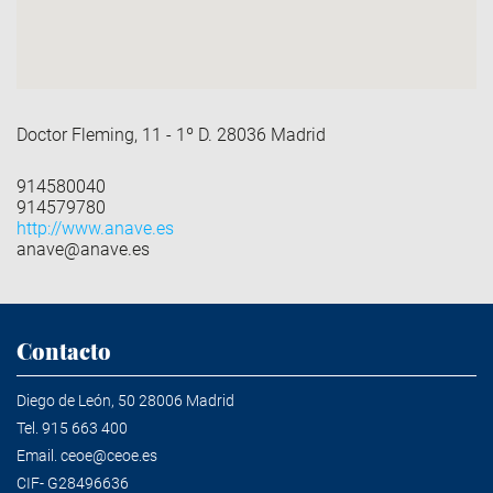
Doctor Fleming, 11 - 1º D. 28036 Madrid
914580040
914579780
http://www.anave.es
anave@anave.es
Contacto
Diego de León, 50 28006 Madrid
Tel.
915 663 400
Email.
ceoe@ceoe.es
CIF- G28496636