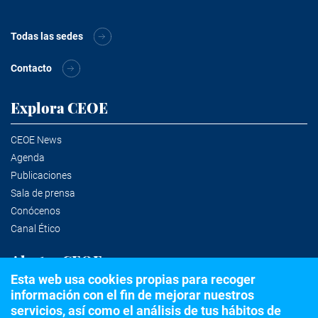
Todas las sedes
Contacto
Explora CEOE
CEOE News
Agenda
Publicaciones
Sala de prensa
Conócenos
Canal Ético
Alertas CEOE
Esta web usa cookies propias para recoger
información con el fin de mejorar nuestros
Suscríbete a la newsletter
servicios, así como el análisis de tus hábitos de