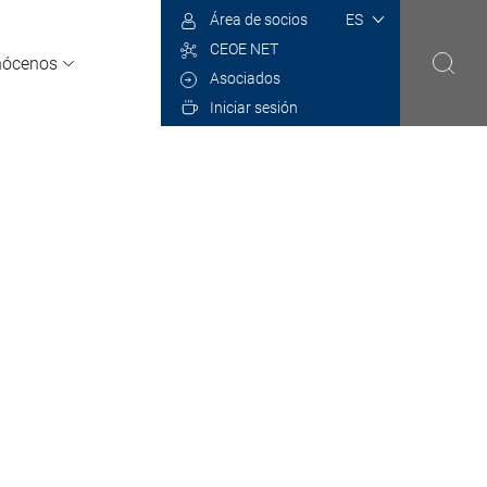
Select
Área de socios
your
CEOE NET
language
ócenos
Asociados
Iniciar sesión