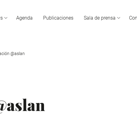
s
Agenda
Publicaciones
Sala de prensa
Con
ación @aslan
@aslan