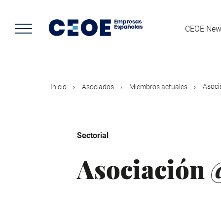
Pasar
al
contenido
CEOE New
principal
Asoci
Inicio
Asociados
Miembros actuales
Sectorial
Asociación 