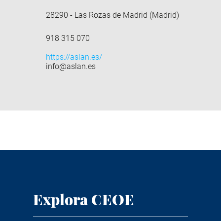
28290 - Las Rozas de Madrid (Madrid)
918 315 070
https://aslan.es/
info@aslan.es
Explora CEOE