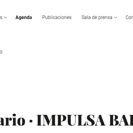
s
Agenda
Publicaciones
Sala de prensa
Co
RS
sario · IMPULSA B