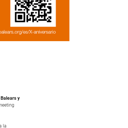
 Balears y
meeting
a la