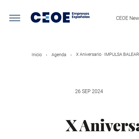
Pasar
al
contenido
CEOE New
principal
X Aniversario · IMPULSA BALEA
Inicio
Agenda
26 SEP 2024
X Aniver