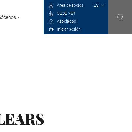
Select
Área de socios
your
CEOE NET
language
nócenos
Asociados
Iniciar sesión
ALEARS