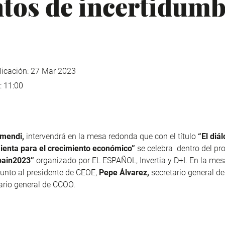
os de incertidumb
icación: 27 Mar 2023
: 11:00
amendi,
intervendrá en la
mesa redonda que con el título
“El diá
enta para el crecimiento económico”
se celebra dentro del pr
pain2023”
organizado por EL ESPAÑOL, Invertia y D+I. En la me
junto al presidente de CEOE
,
Pepe Álvarez,
secretario general d
ario general de CCOO.