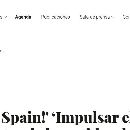
s
Agenda
Publicaciones
Sala de prensa
Co
...
 Spain!' ‘Impulsar 