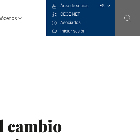
Select
Área de socios
your
CEOE NET
language
nócenos
Asociados
Iniciar sesión
el cambio