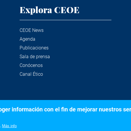
Explora CEOE
CEOE News
Agenda
Publicaciones
Sala de prensa
Conócenos
Canal Ético
er información con el fin de mejorar nuestros serv
©2020 Confederación Española de Organizaciones Empresariale
Aviso legal
Política de privacidad y Cookies
.
Más info