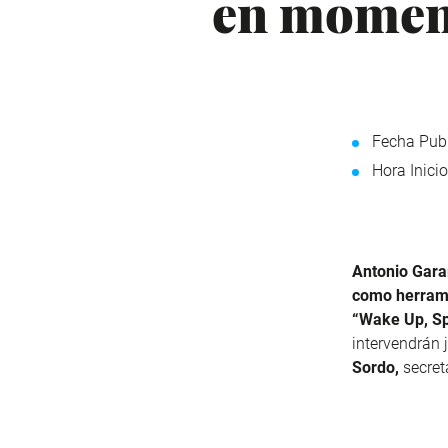
en moment
Fecha Publ
Hora Inicio
Antonio Gar
como herrami
“
Wake Up, S
intervendrán 
Sordo,
secret