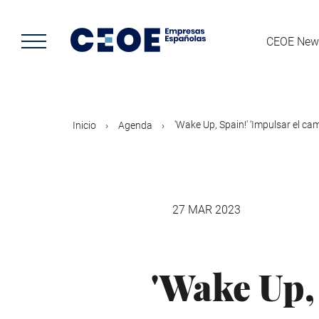
Pasar
al
contenido
CEOE New
principal
'Wake Up, Spain!' ‘Impulsar el cam
Inicio
Agenda
27 MAR 2023
'Wake Up,