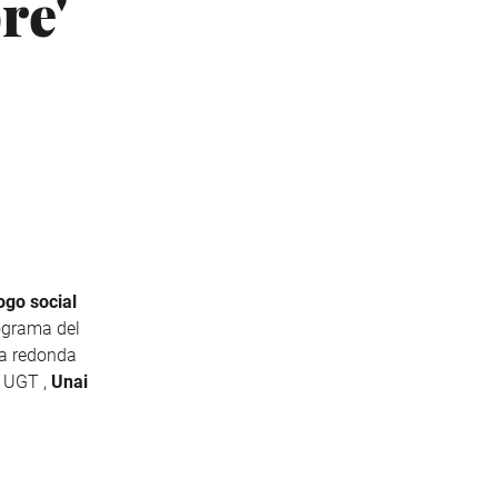
re'
logo social
ograma del
sa redonda
e UGT ,
Unai