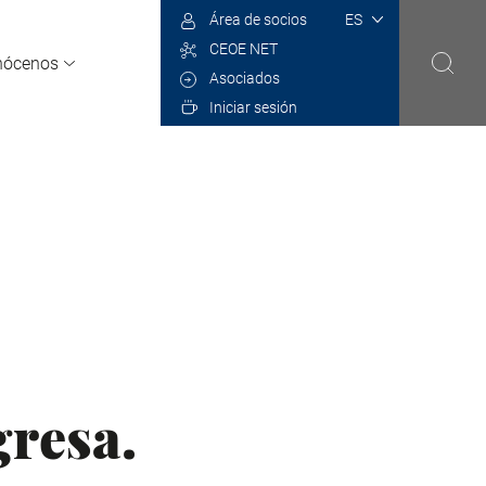
Select
Área de socios
your
CEOE NET
language
nócenos
Asociados
Iniciar sesión
gresa.