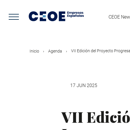
Pasar
al
contenido
CEOE New
principal
VII Edición del Proyecto Progresa. 
Inicio
Agenda
17 JUN 2025
VII Edici