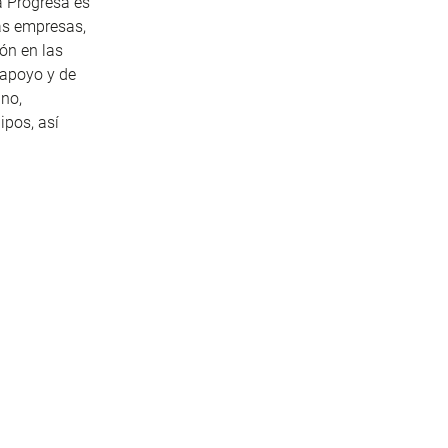
a Progresa es
as empresas,
ión en las
 apoyo y de
ino,
ipos, así