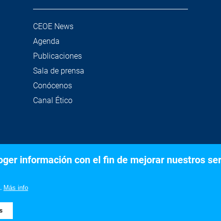
CEOE News
Agenda
Publicaciones
Sala de prensa
Conócenos
Canal Ético
er información con el fin de mejorar nuestros serv
©2020 Confederación Española de Organizaciones Empresariale
Aviso legal
Política de privacidad y Cookies
.
Más info