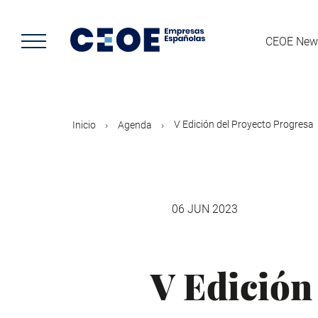
Pasar
al
contenido
CEOE New
principal
V Edición del Proyecto Progresa
Inicio
Agenda
06 JUN 2023
V Edición