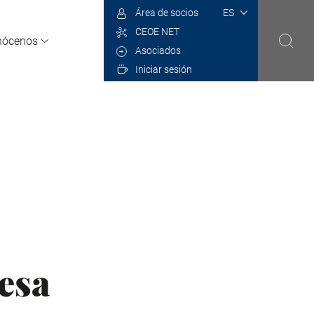
Select
Área de socios
your
CEOE NET
language
nócenos
Asociados
Iniciar sesión
esa