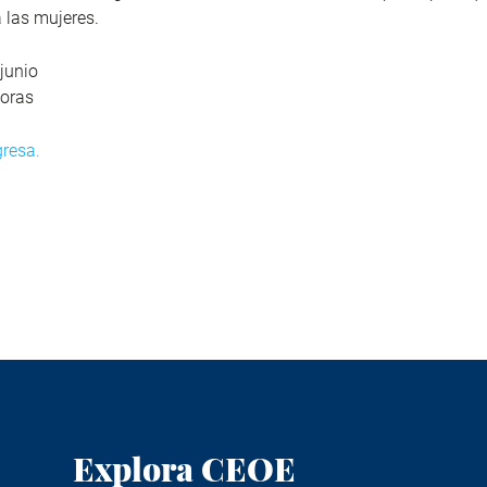
a las mujeres.
junio
oras
gresa.
Explora CEOE