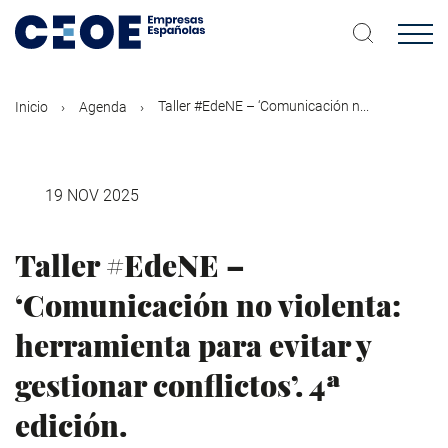
Pasar
al
contenido
principal
Taller #EdeNE – ‘Comunicación n...
Inicio
Agenda
19 NOV 2025
Taller #EdeNE –
‘Comunicación no violenta:
herramienta para evitar y
gestionar conflictos’. 4ª
edición.