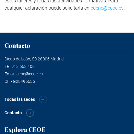
estos talleres y todas las actividades formativas. Para
cualquier aclaración puede solicitarla en
edene@ceoe.es
.
Contacto
Diego de León, 50 28006 Madrid
Tel.
915 663 400
Email.
ceoe@ceoe.es
CIF- G28496636
Todas las sedes
Contacto
Explora CEOE