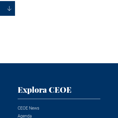
Explora CEOE
CEOE News
Agenda