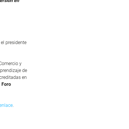
versión en
y el presidente
 Comercio y
prendizaje de
creditadas en
I Foro
enlace
.