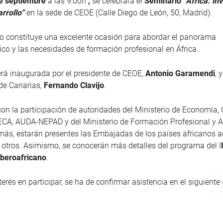
e septiembre
a las 9:00h
,
se celebrará el
Seminario
“África: in
arrollo”
en la sede de CEOE (Calle Diego de León, 50, Madrid).
o constituye una excelente ocasión para abordar el panorama
o y las necesidades de formación profesional en África.
erá inaugurada por el presidente de CEOE,
Antonio Garamendi
, 
de Canarias,
Fernando Clavijo
.
n la participación de autoridades del Ministerio de Economía,
CA, AUDA-NEPAD y del Ministerio de Formación Profesional y A
ás, estarán presentes las Embajadas de los países africanos a
 otros.
Asimismo, se conocerán más detalles del programa del I
Iberoafricano
.
terés en participar, se ha de confirmar asistencia en el siguiente