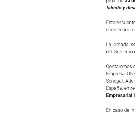
próximo
25 d
talento y des
Este encuentr
socioeconómic
La jornada, s
del Gobierno 
Contaremos co
Empresa, UNE
Senegal. Adem
España, entre
Empresarial 
En caso de in