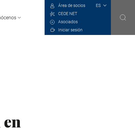
Select
Área de socios
your
CEOE NET
language
nócenos
Asociados
Iniciar sesión
 en