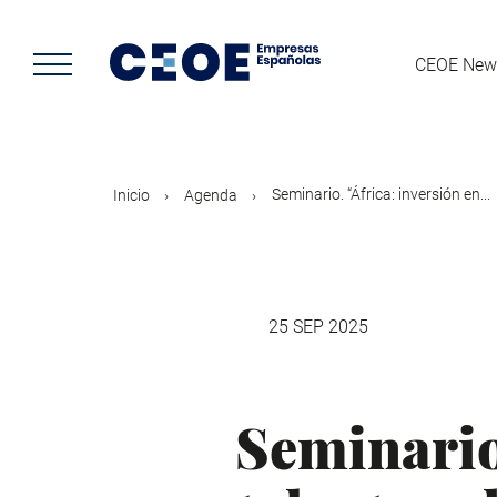
Pasar
al
contenido
CEOE New
principal
Seminario. “África: inversión en...
Inicio
Agenda
25 SEP 2025
Seminario.