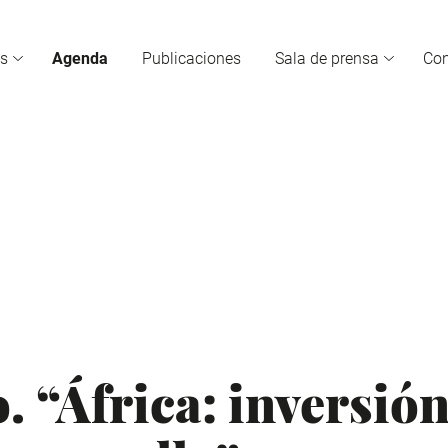
s
Agenda
Publicaciones
Sala de prensa
Co
 “África: inversión