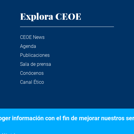
Explora CEOE
CEOE News
Agenda
Publicaciones
Sala de prensa
Conócenos
Canal Ético
er información con el fin de mejorar nuestros serv
©2020 Confederación Española de Organizaciones Empresariale
Aviso legal
Política de privacidad y Cookies