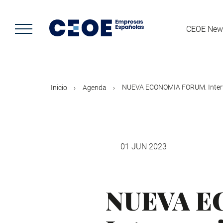
Pasar
al
contenido
CEOE New
principal
NUEVA ECONOMIA FORUM. Interve
Inicio
Agenda
01 JUN 2023
NUEVA E