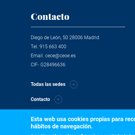
Contacto
Diego de León, 50 28006 Madrid
Tel.
915 663 400
Email.
ceoe@ceoe.es
CIF- G28496636
Todas las sedes
Contacto
Esta web usa cookies propias para recog
hábitos de navegación.