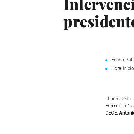
Intervenc
president
Fecha Publ
Hora Inicio
El presidente
Foro de la N
CEOE,
Anton