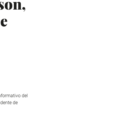
son,
pe
formativo del
idente de