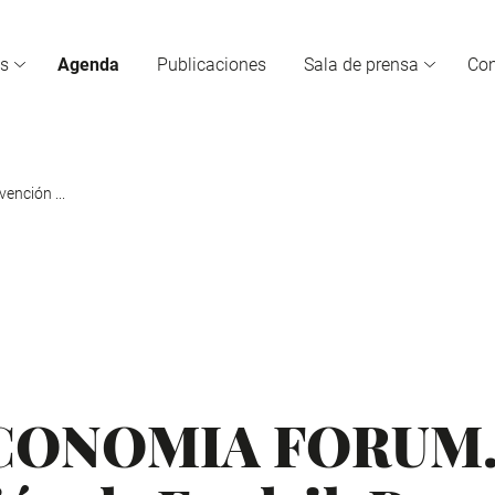
s
Agenda
Publicaciones
Sala de prensa
Co
nción ...
CONOMIA FORUM