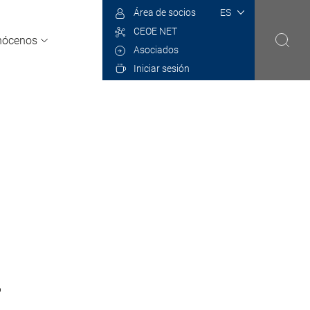
Select
Área de socios
your
CEOE NET
language
nócenos
Asociados
Iniciar sesión
.