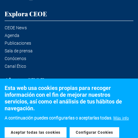
Explora CEOE
CEOE News
Agenda
Publicaciones
Sala de prensa
Conócenos
Canal Ético
Alertas CEOE
Esta web usa cookies propias para recoger
información con el fin de mejorar nuestros
Suscríbete a la newsletter
servicios, así como el análisis de tus hábitos de
navegación.
A continuación puedes configurarlas o aceptarlas todas.
Más info
©2020 Confederación Española de Organizaciones Empresariales
Aceptar todas las cookies
Withdraw consent
Aviso legal
Política de privacidad y Cookies