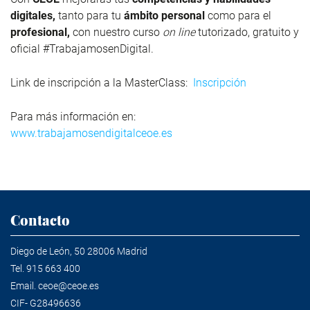
digitales,
tanto para tu
ámbito personal
como para el
profesional,
con nuestro curso
on line
tutorizado, gratuito y
oficial #TrabajamosenDigital.
Link de inscripción a la MasterClass:
Inscripción
Para más información en:
www.trabajamosendigitalceoe.es
Contacto
Diego de León, 50 28006 Madrid
Tel.
915 663 400
Email.
ceoe@ceoe.es
CIF- G28496636