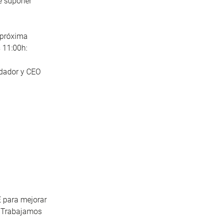
de suponer
 próxima
 11:00h:
ndador y CEO
 para mejorar
de Trabajamos