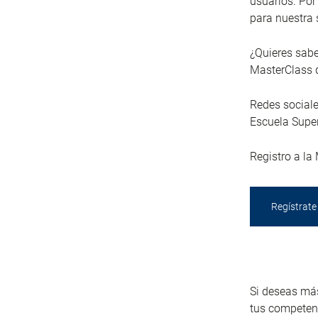
usuarios. Por
para nuestra 
¿Quieres sabe
MasterClass d
Redes social
Escuela Super
Registro a la
Regístrate
Si deseas má
tus competenc