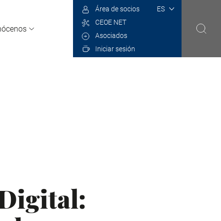
Select
Área de socios
your
CEOE NET
language
nócenos
Asociados
Iniciar sesión
igital: