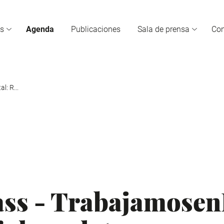
s
Agenda
Publicaciones
Sala de prensa
Co
l: R...
ss - TrabajamosenD