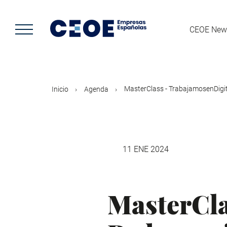
Pasar
al
contenido
CEOE New
principal
MasterClass - TrabajamosenDigita
Inicio
Agenda
11 ENE 2024
MasterCla