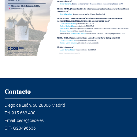
Contacto
Diego de León, 50 28006 Madrid
Tel.
915 663 400
Email.
ceoe@ceoe.es
CIF- G28496636