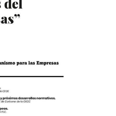
 del
as”