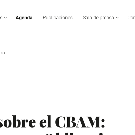
s
Agenda
Publicaciones
Sala de prensa
Co
io...
sobre el CBAM: