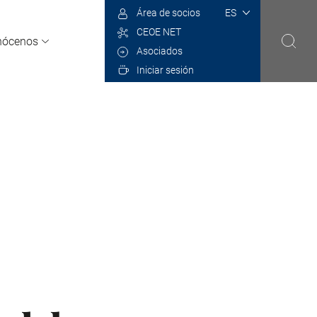
Select
Área de socios
your
CEOE NET
language
nócenos
Asociados
Iniciar sesión