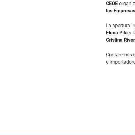
CEOE
organiz
las Empresas
La apertura i
Elena Pita
y l
Cristina Rive
Contaremos c
e importador