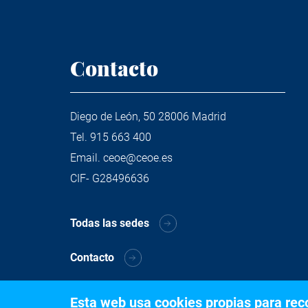
Contacto
Diego de León, 50 28006 Madrid
Tel.
915 663 400
Email.
ceoe@ceoe.es
CIF- G28496636
Todas las sedes
Contacto
Esta web usa cookies propias para recog