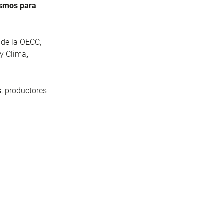
ismos para
l de la OECC,
 y Clima
,
s, productores