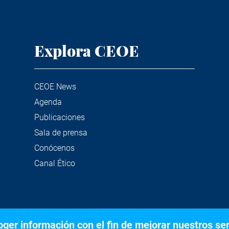
Explora CEOE
CEOE News
Agenda
Publicaciones
Sala de prensa
Conócenos
Canal Ético
er información con el fin de mejorar nuestros serv