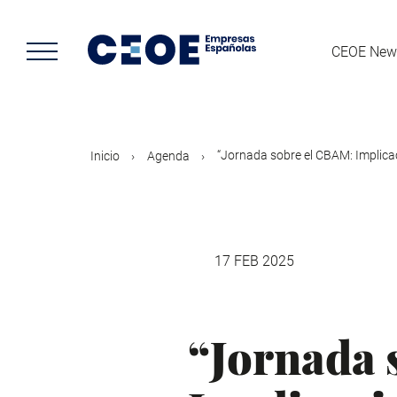
Pasar
al
contenido
CEOE New
principal
“Jornada sobre el CBAM: Implicac
Inicio
Agenda
17 FEB 2025
“Jornada 