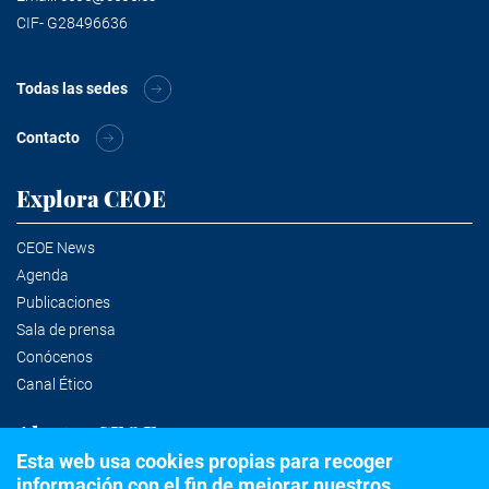
CIF- G28496636
Todas las sedes
Contacto
Explora CEOE
CEOE News
Agenda
Publicaciones
Sala de prensa
Conócenos
Canal Ético
Alertas CEOE
Esta web usa cookies propias para recoger
información con el fin de mejorar nuestros