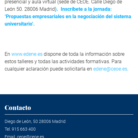
presencial y aula virtual (sede de CEOE. Calle Diego de
León 50. 28006 Madrid
).
Inscríbete a la jornada:
‘Propuestas empresariales en la negociación del sistema
universitario’.
En
www.edene.es
dispone de toda la información sobre
estos talleres y todas las actividades formativas. Para
cualquier aclaración puede solicitarla en
edene@ceoe.es
.
Contacto
Diego de León, 50 28006 Madrid
Tel.
915 663 400
Email.
ceoe@ceoe.es