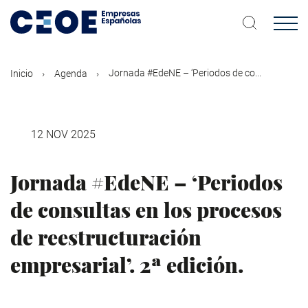
Pasar
al
contenido
principal
Jornada #EdeNE – ‘Periodos de co...
Inicio
Agenda
12 NOV 2025
Jornada #EdeNE – ‘Periodos
de consultas en los procesos
de reestructuración
empresarial’. 2ª edición.