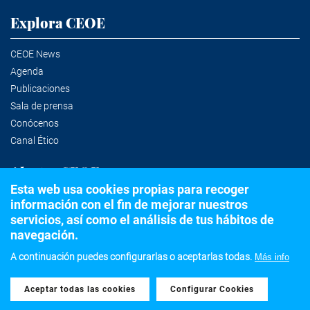
Explora CEOE
CEOE News
Agenda
Publicaciones
Sala de prensa
Conócenos
Canal Ético
Alertas CEOE
Esta web usa cookies propias para recoger
información con el fin de mejorar nuestros
Suscríbete a la newsletter
servicios, así como el análisis de tus hábitos de
navegación.
A continuación puedes configurarlas o aceptarlas todas.
Más info
©2020 Confederación Española de Organizaciones Empresariales
Aceptar todas las cookies
Withdraw consent
Aviso legal
Política de privacidad y Cookies