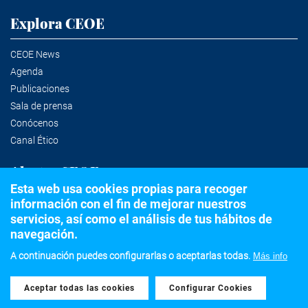
Explora CEOE
CEOE News
Agenda
Publicaciones
Sala de prensa
Conócenos
Canal Ético
Alertas CEOE
Esta web usa cookies propias para recoger
información con el fin de mejorar nuestros
Suscríbete a la newsletter
servicios, así como el análisis de tus hábitos de
navegación.
A continuación puedes configurarlas o aceptarlas todas.
Más info
©2020 Confederación Española de Organizaciones Empresariales
Aceptar todas las cookies
Withdraw consent
Aviso legal
Política de privacidad y Cookies