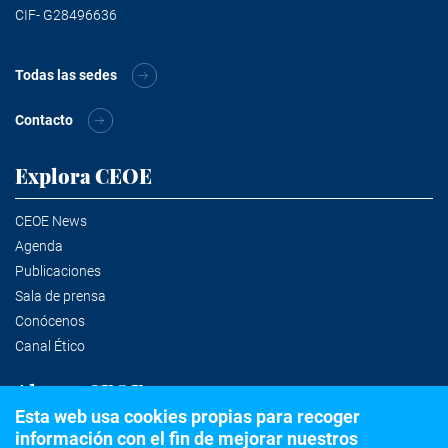
CIF- G28496636
Todas las sedes
Contacto
Explora CEOE
CEOE News
Agenda
Publicaciones
Sala de prensa
Conócenos
Canal Ético
Alertas CEOE
Esta web usa cookies propias para recoger
información con el fin de mejorar nuestros
Suscríbete a la newsletter