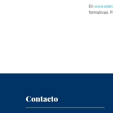
En
www.eden
formativas. P
Contacto