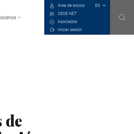
Select
Área de socios
your
CEOE NET
language
nócenos
Asociados
Iniciar sesión
s de