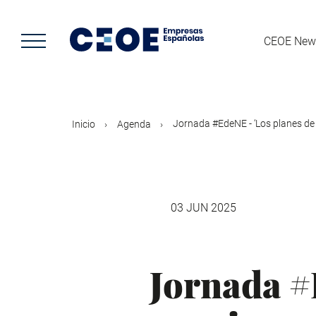
Pasar
al
contenido
CEOE New
principal
Jornada #EdeNE - ‘Los planes de 
Inicio
Agenda
03 JUN 2025
Jornada #