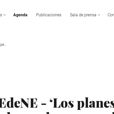
s
Agenda
Publicaciones
Sala de prensa
Co
pe...
EdeNE - ‘Los plane