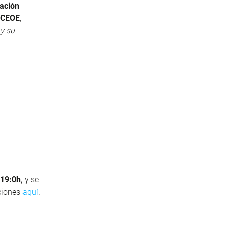
ación
CEOE
,
y su
 19:0h
, y se
pciones
aquí
.