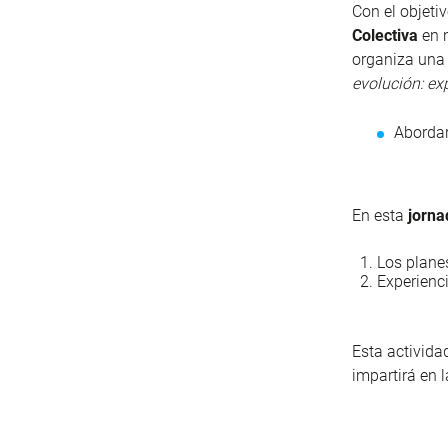
Con el objeti
Colectiva
en n
organiza una
evolución: ex
Abordar
En esta
jorna
Los plane
Experienci
Esta activida
impartirá en 