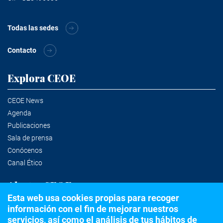
Todas las sedes
Contacto
Explora CEOE
CEOE News
Agenda
Publicaciones
Sala de prensa
Conócenos
Canal Ético
Alertas CEOE
Esta web usa cookies propias para recoger
información con el fin de mejorar nuestros
Suscríbete a la newsletter
servicios, así como el análisis de tus hábitos de