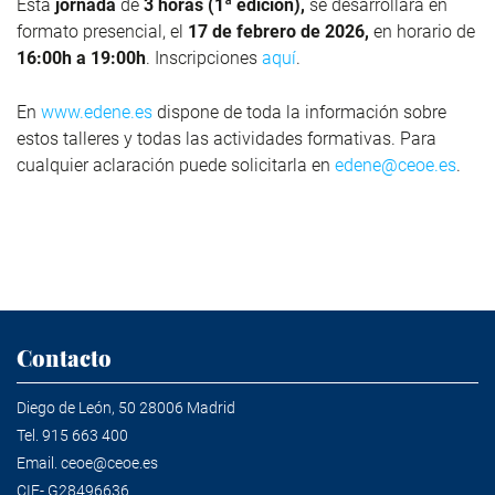
Esta
jornada
de
3 horas (1ª edición),
se desarrollará en
formato presencial, el
17 de febrero de 2026,
en horario de
16:00h a 19:00h
. Inscripciones
aquí
.
En
www.edene.es
dispone de toda la información sobre
estos talleres y todas las actividades formativas. Para
cualquier aclaración puede solicitarla en
edene@ceoe.es
.
Contacto
Diego de León, 50 28006 Madrid
Tel.
915 663 400
Email.
ceoe@ceoe.es
CIF- G28496636