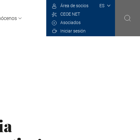
Select
Área de socios
your
CEOE NET
language
nócenos
Asociados
Iniciar sesión
ia