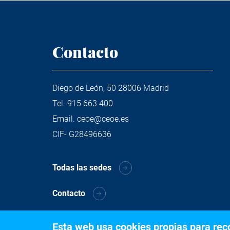
Contacto
Diego de León, 50 28006 Madrid
Tel.
915 663 400
Email.
ceoe@ceoe.es
CIF- G28496636
Todas las sedes
Contacto
Esta web usa cookies propias para recog