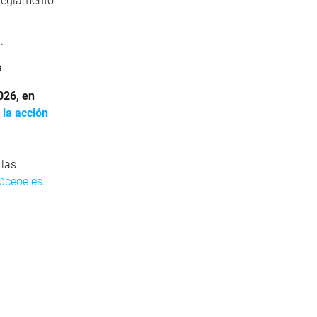
 Reglamento
.
a.
2026, en
 la acción
 las
@ceoe.es
.