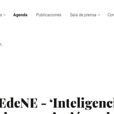
s
Agenda
Publicaciones
Sala de prensa
Co
...
EdeNE - ‘Inteligenc