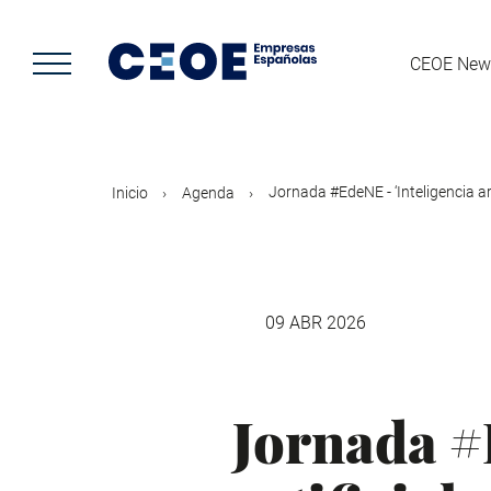
Pasar
al
contenido
CEOE New
principal
Jornada #EdeNE - ‘Inteligencia art
Inicio
Agenda
09 ABR 2026
Jornada #