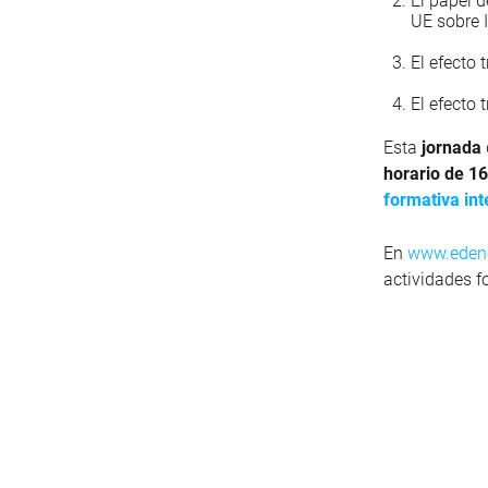
El papel 
UE sobre I
El efecto 
El efecto 
Esta
jornada
horario de 16
formativa inte
En
www.eden
actividades f