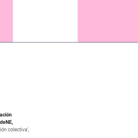
ación
deNE,
ión colectiva’,