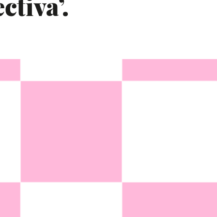
ctiva’.