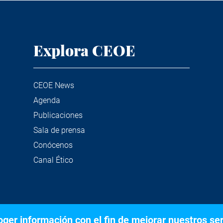
Explora CEOE
CEOE News
Agenda
Publicaciones
Sala de prensa
Conócenos
Canal Ético
er información con el fin de mejorar nuestros serv