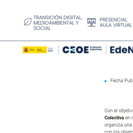
Fecha Publ
Con el objeti
Colectiva
en n
organiza una
con los objeti