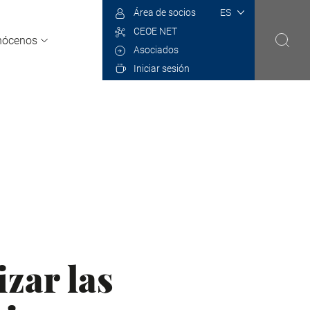
Select
Área de socios
your
CEOE NET
language
nócenos
Asociados
Iniciar sesión
izar las