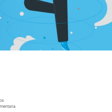
os
imentaria.