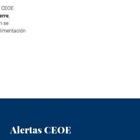
e CEOE
erre
,
én se
limentación
Alertas CEOE