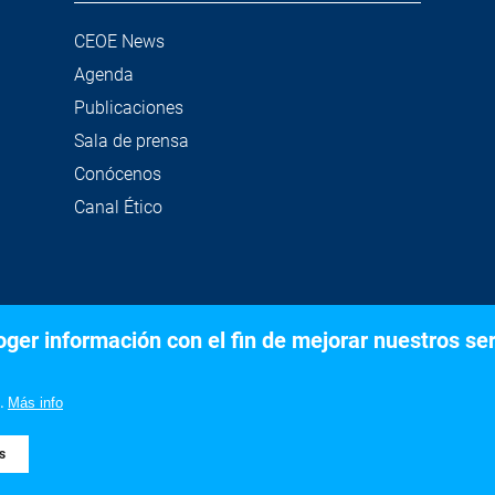
CEOE News
Agenda
Publicaciones
Sala de prensa
Conócenos
Canal Ético
er información con el fin de mejorar nuestros serv
©2020 Confederación Española de Organizaciones Empresariale
Aviso legal
Política de privacidad y Cookies
.
Más info