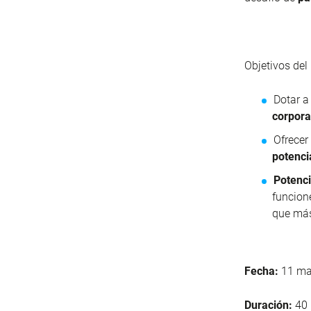
Objetivos de
Dotar a
corpora
Ofrecer
potenci
Potenci
funcion
que más
Fecha:
11 may
Duración:
40 