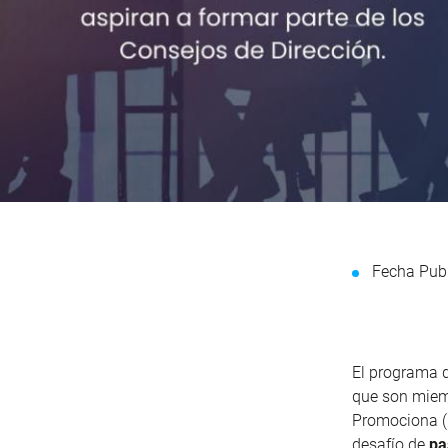
Fecha Pub
El programa 
que son miem
Promociona (h
desafío de
pa