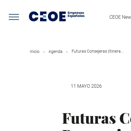
Pasar
al
contenido
CEOE New
principal
Futuras Consejeras (Itinera...
Inicio
Agenda
11 MAYO 2026
Futuras C