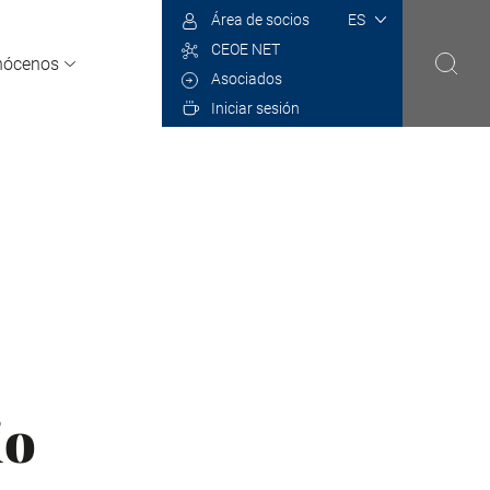
Select
Área de socios
your
CEOE NET
language
nócenos
Asociados
Iniciar sesión
io