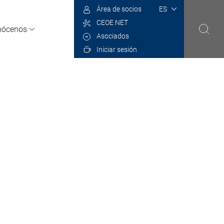
Select
Área de socios
your
CEOE NET
language
nócenos
Asociados
Iniciar sesión