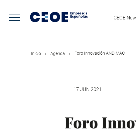
Pasar
al
contenido
CEOE New
principal
Foro Innovación ANDIMAC
Inicio
Agenda
17 JUN 2021
Foro Inn