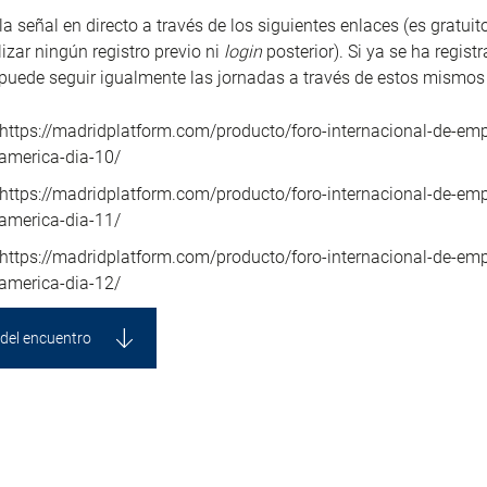
la señal en directo
a través de los siguientes enlaces (es gratuit
lizar ningún registro previo ni
login
posterior). Si ya se ha regist
puede seguir igualmente las jornadas a través de estos mismos
https://madridplatform.com/producto/foro-internacional-de-emp
america-dia-10/
https://madridplatform.com/producto/foro-internacional-de-emp
america-dia-11/
https://madridplatform.com/producto/foro-internacional-de-em
america-dia-12/
del encuentro