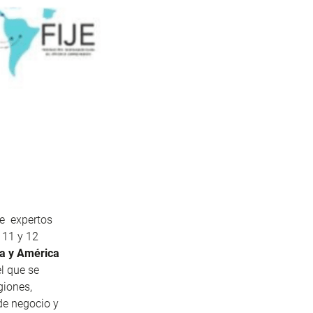
ue expertos
 11 y 12
pa y América
el que se
giones,
de negocio y