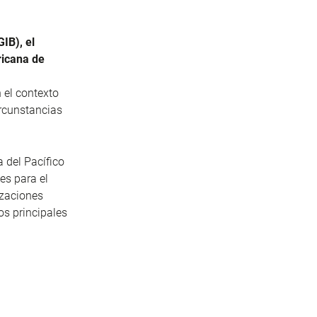
IB), el
ricana de
n el contexto
ircunstancias
 del Pacífico
es para el
nizaciones
os principales