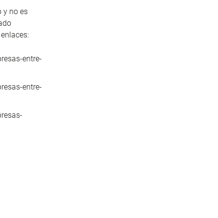
o y no es
rado
 enlaces:
resas-entre-
resas-entre-
presas-