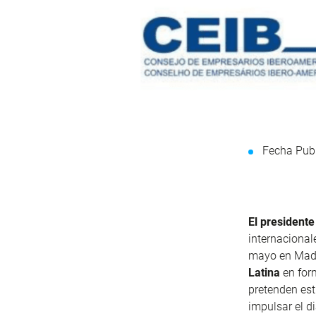
Fecha Pub
El president
internacional
mayo en Madr
Latina
en form
pretenden
est
impulsar el d