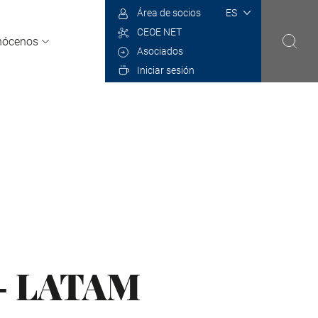
Select
Área de socios
your
CEOE NET
language
nócenos
Asociados
Iniciar sesión
- LATAM