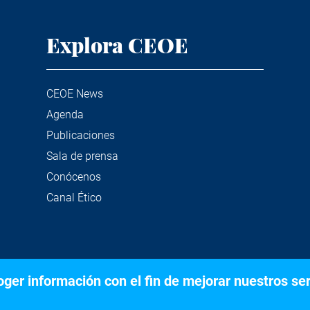
Explora CEOE
CEOE News
Agenda
Publicaciones
Sala de prensa
Conócenos
Canal Ético
er información con el fin de mejorar nuestros serv
©2020 Confederación Española de Organizaciones Empresariale