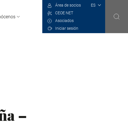
Select
Área de socios
your
CEOE NET
language
nócenos
Asociados
Iniciar sesión
ña –