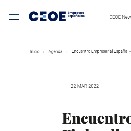
Pasar
al
contenido
CEOE New
principal
Encuentro Empresarial España – F
Inicio
Agenda
22 MAR 2022
Encuentro