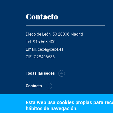
Contacto
Diego de León, 50 28006 Madrid
Tel.
915 663 400
Email.
ceoe@ceoe.es
CIF- G28496636
Todas las sedes
Contacto
Esta web usa cookies propias para recog
hábitos de navegación.