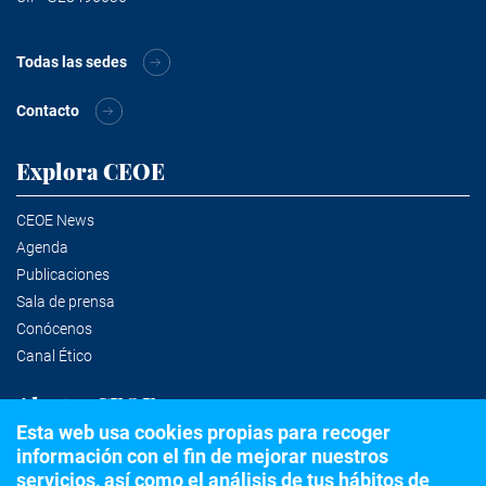
Todas las sedes
Contacto
Explora CEOE
CEOE News
Agenda
Publicaciones
Sala de prensa
Conócenos
Canal Ético
Alertas CEOE
Esta web usa cookies propias para recoger
información con el fin de mejorar nuestros
Suscríbete a la newsletter
servicios, así como el análisis de tus hábitos de