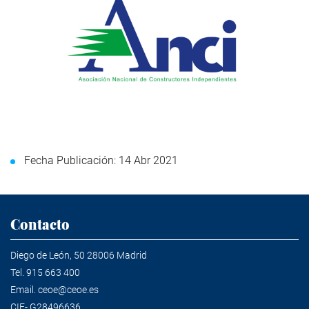
Fecha Publicación: 14 Abr 2021
Contacto
Diego de León, 50 28006 Madrid
Tel.
915 663 400
Email.
ceoe@ceoe.es
CIF- G28496636