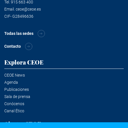
Tel.
915 663 400
Email.
ceoe@ceoe.es
CIF- G28496636
Todas las sedes
Contacto
Explora CEOE
CEOE News
Agenda
Publicaciones
Sala de prensa
Conócenos
Canal Ético
Alertas CEOE