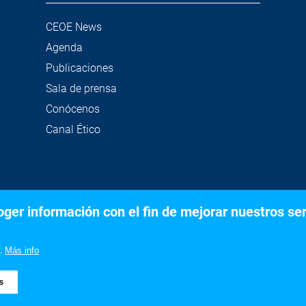
CEOE News
Agenda
Publicaciones
Sala de prensa
Conócenos
Canal Ético
er información con el fin de mejorar nuestros serv
©2020 Confederación Española de Organizaciones Empresariale
Aviso legal
Política de privacidad y Cookies
.
Más info