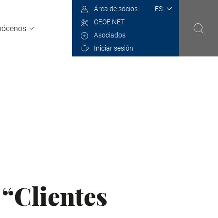
Select
Área de socios
your
CEOE NET
language
nócenos
Asociados
Iniciar sesión
“Clientes