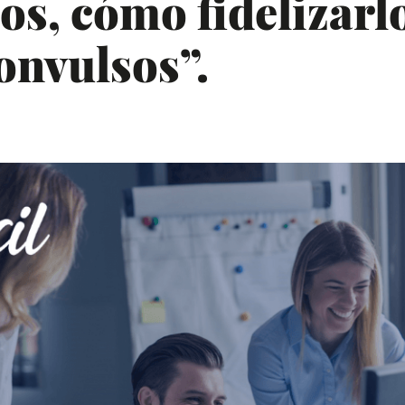
os, cómo fidelizarl
onvulsos”.