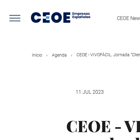
Pasar
al
contenido
CEOE New
principal
CEOE - VIVOFÁCIL. Jornada “Client
Inicio
Agenda
11 JUL 2023
CEOE - VI