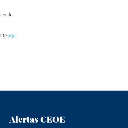
rden de
arte
aquí
.
Alertas CEOE