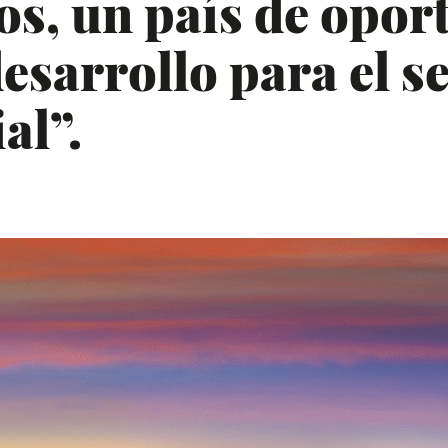
s, un país de opor
esarrollo para el s
al”.