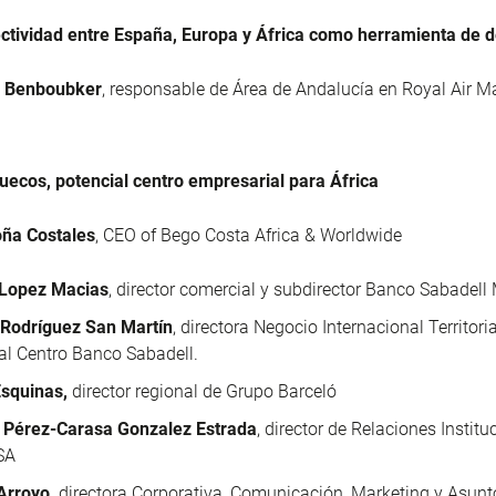
ctividad entre España, Europa y África como herramienta de d
 Benboubker
, responsable de Área de Andalucía en Royal Air
Ma
uecos, potencial centro empresarial para África
ña Costales
, CEO of Bego Costa Africa & Worldwide
 Lopez Macias
, director comercial y subdirector Banco Sabadell
 Rodríguez San Martín
, directora Negocio Internacional Territoria
ial Centro Banco Sabadell.
squinas,
director regional de Grupo Barceló
o Pérez-Carasa Gonzalez Estrada
, director de Relaciones Institu
SA
Arroyo,
directora Corporativa, Comunicación, Marketing y Asunt