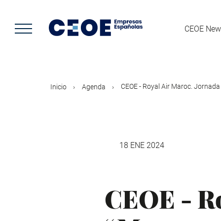
Pasar
al
contenido
CEOE New
principal
CEOE - Royal Air Maroc. Jornada 
Inicio
Agenda
18 ENE 2024
CEOE - Ro