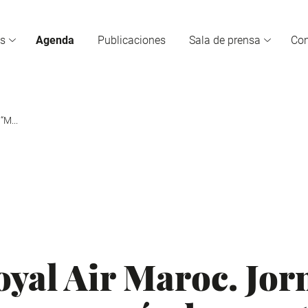
s
Agenda
Publicaciones
Sala de prensa
Co
“M...
yal Air Maroc. Jor