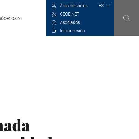
Select
Área de socios
your
CEOE NET
language
nócenos
Asociados
Iniciar sesión
nada