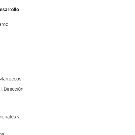
esarrollo
roc
 Marruecos
l, Dirección
cionales y
os