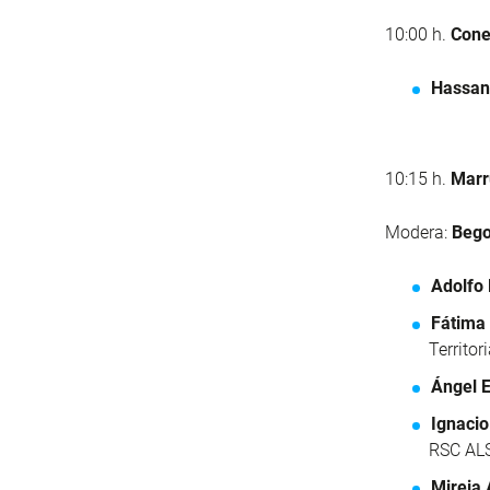
10:00 h.
Cone
Hassan
10:15 h.
Marr
Modera:
Bego
Adolfo
Fátima
Territor
Ángel E
Ignaci
RSC AL
Mireia 