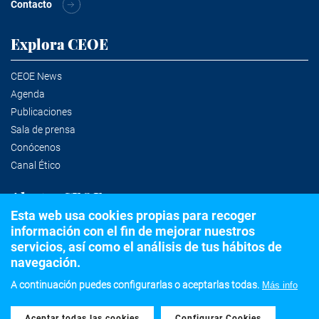
Contacto
Explora CEOE
CEOE News
Agenda
Publicaciones
Sala de prensa
Conócenos
Canal Ético
Alertas CEOE
Esta web usa cookies propias para recoger
información con el fin de mejorar nuestros
Suscríbete a la newsletter
servicios, así como el análisis de tus hábitos de
navegación.
A continuación puedes configurarlas o aceptarlas todas.
Más info
©2020 Confederación Española de Organizaciones Empresariales
Aceptar todas las cookies
Withdraw consent