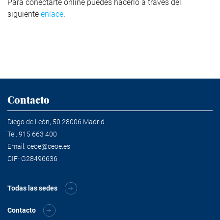
Para conectarte online puedes hacerlo a través del
siguiente
enlace
.
Contacto
Diego de León, 50 28006 Madrid
Tel.
915 663 400
Email.
ceoe@ceoe.es
CIF- G28496636
Todas las sedes
Contacto