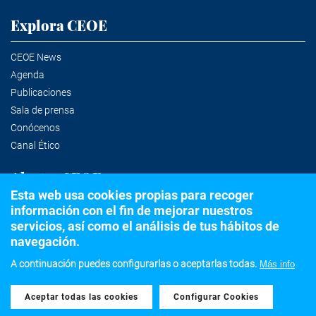
Explora CEOE
CEOE News
Agenda
Publicaciones
Sala de prensa
Conócenos
Canal Ético
Alertas CEOE
Esta web usa cookies propias para recoger
información con el fin de mejorar nuestros
Suscríbete a la newsletter
servicios, así como el análisis de tus hábitos de
navegación.
A continuación puedes configurarlas o aceptarlas todas.
Más info
©2020 Confederación Española de Organizaciones Empresariales
Aceptar todas las cookies
Withdraw consent
Aviso legal
Política de privacidad y Cookies