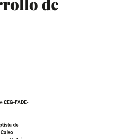
rrollo de
me
CEG-FADE-
ptista de
 Calvo