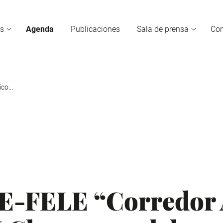
s
Agenda
Publicaciones
Sala de prensa
Co
co...
-FELE “Corredor A