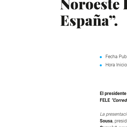
Noroeste I
España”.
Fecha Publ
Hora Inicio
El president
FELE
“Corred
La presentaci
Sousa
, presi