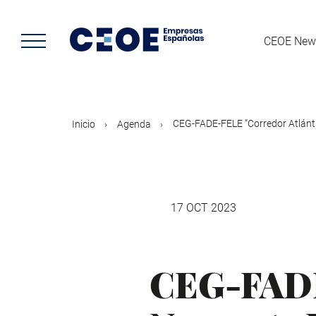
Pasar
al
contenido
CEOE New
principal
CEG-FADE-FELE “Corredor Atlánti
Inicio
Agenda
17 OCT 2023
CEG-FADE