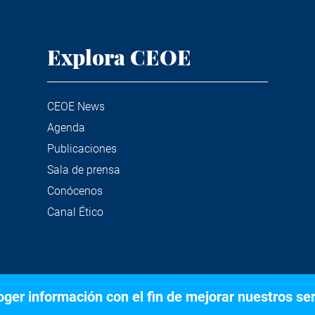
Explora CEOE
CEOE News
Agenda
Publicaciones
Sala de prensa
Conócenos
Canal Ético
er información con el fin de mejorar nuestros serv
©2020 Confederación Española de Organizaciones Empresariale