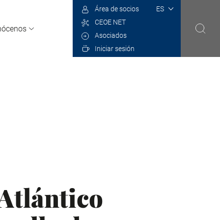
Select
Área de socios
your
CEOE NET
language
nócenos
Asociados
Iniciar sesión
tlántico