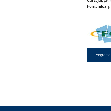
Carvajal,
pres
Fernández
, 
Programa 