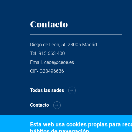
Contacto
Diego de León, 50 28006 Madrid
Tel.
915 663 400
Email.
ceoe@ceoe.es
CIF- G28496636
Todas las sedes
Contacto
Esta web usa cookies propias para recog
hábitos de navegación.