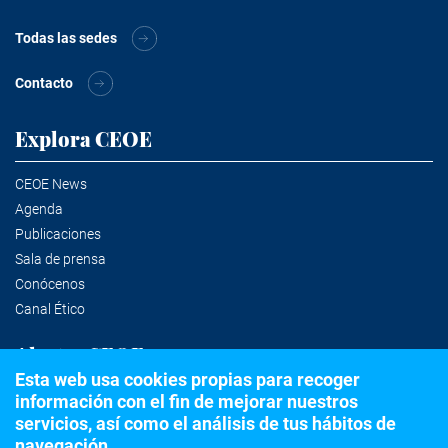
Todas las sedes
Contacto
Explora CEOE
CEOE News
Agenda
Publicaciones
Sala de prensa
Conócenos
Canal Ético
Alertas CEOE
Esta web usa cookies propias para recoger
información con el fin de mejorar nuestros
Suscríbete a la newsletter
servicios, así como el análisis de tus hábitos de
navegación.