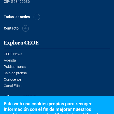
CIF- G28496636
Todas las sedes
Contacto
Explora CEOE
CEOE News
Agenda
Publicaciones
Sala de prensa
Conócenos
Canal Ético
Alertas CEOE
Esta web usa cookies propias para recoger
información con el fin de mejorar nuestros
Suscríbete a la newsletter