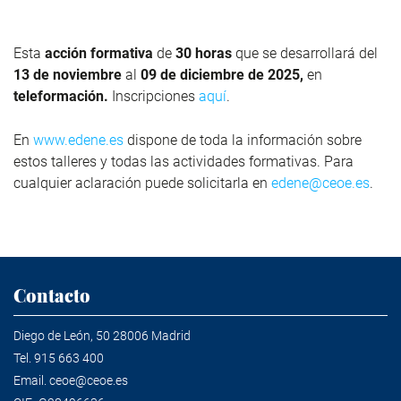
Esta
acción formativa
de
30 horas
que
se desarrollará del
13 de noviembre
al
09 de diciembre de 2025,
en
teleformación.
Inscripciones
aquí
.
En
www.edene.es
dispone de toda la información sobre
estos talleres y todas las actividades formativas. Para
cualquier aclaración puede solicitarla en
edene@ceoe.es
.
Contacto
Diego de León, 50 28006 Madrid
Tel.
915 663 400
Email.
ceoe@ceoe.es