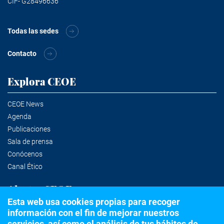
CIF- G28496636
Todas las sedes
Contacto
Explora CEOE
CEOE News
Agenda
Publicaciones
Sala de prensa
Conócenos
Canal Ético
Alertas CEOE
Esta web usa cookies propias para recoger
información con el fin de mejorar nuestros
Suscríbete a la newsletter
servicios, así como el análisis de tus hábitos de