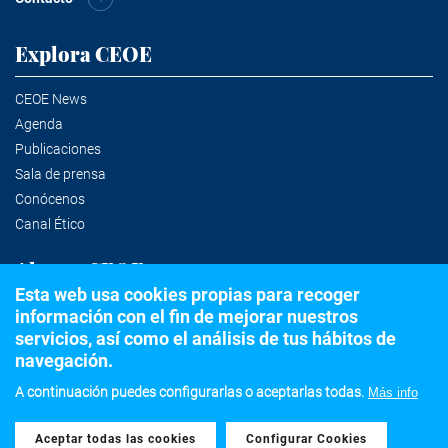
Explora CEOE
CEOE News
Agenda
Publicaciones
Sala de prensa
Conócenos
Canal Ético
Alertas CEOE
Esta web usa cookies propias para recoger
información con el fin de mejorar nuestros
Suscríbete a la newsletter
servicios, así como el análisis de tus hábitos de
navegación.
A continuación puedes configurarlas o aceptarlas todas.
Más info
©2020 Confederación Española de Organizaciones Empresariales
Aceptar todas las cookies
Withdraw consent