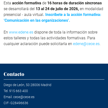
Esta
acción formativa
de
16 horas de duración síncronas
se desarrollará del
13 al 24 de julio de 2026,
en
modalidad
presencial - aula virtual
.
Inscríbete a la acción formativa:
‘
Comunicación en las organizaciones
’.
En
www.edene.es
dispone de toda la información sobre
estos talleres y todas las actividades formativas. Para
cualquier aclaración puede solicitarla en
edene@ceoe.es
.
Contacto
Diego de León, 50 28006 Madrid
Tel.
915 663 400
Email.
ceoe@ceoe.es
CIF- G28496636