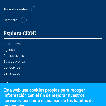
Todas las sedes
Contacto
Explora CEOE
CEOE News
Agenda
Publicaciones
Sala de prensa
Conócenos
Canal Ético
Alertas CEOE
Esta web usa cookies propias para recoger
información con el fin de mejorar nuestros
Suscríbete a la newsletter
servicios, así como el análisis de tus hábitos de
navegación.