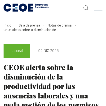
Pasar
al
contenido
principal
Inicio
Sala de prensa
Notas de prensa
CEOE alerta sobre la disminución de...
Laboral
02 DIC 2025
CEOE alerta sobre la
disminución de la
productividad por las
ausencias laborales y una
mala gestión de los permisos