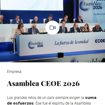
Empresa
Asamblea CEOE 2026
Los grandes retos de un país siempre exigen la 𝘀𝘂𝗺𝗮
𝗱𝗲 𝗲𝘀𝗳𝘂𝗲𝗿𝘇𝗼𝘀. Ese fue el espíritu de la Asamblea