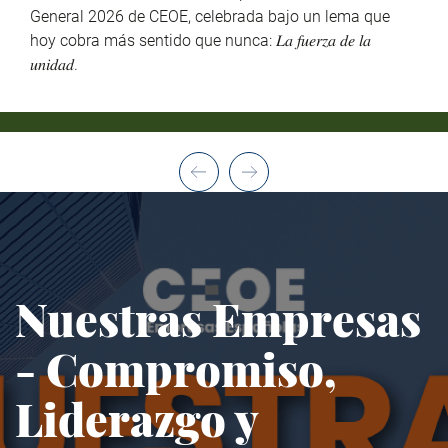
General 2026 de CEOE, celebrada bajo un lema que
hoy cobra más sentido que nunca: 𝐿𝑎 𝑓𝑢𝑒𝑟𝑧𝑎 𝑑𝑒 𝑙𝑎
𝑢𝑛𝑖𝑑𝑎𝑑.
Nuestras Empresas
- Compromiso,
Liderazgo y