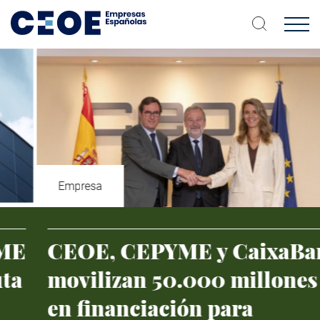
Pasar
al
contenido
principal
Inicio
Empresa
CEOE, CEPYME y CaixaBank
movilizan 50.000 millones
en financiación para