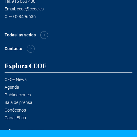
Tel.
915 663 400
Email.
ceoe@ceoe.es
CIF- G28496636
Todas las sedes
Contacto
Explora CEOE
CEOE News
Agenda
Publicaciones
Sala de prensa
Conócenos
Canal Ético
Alertas CEOE