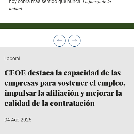
hoy cobra más sentido que nunca: 𝐿𝑎 𝑓𝑢𝑒𝑟𝑧𝑎 𝑑𝑒 𝑙𝑎
𝑢𝑛𝑖𝑑𝑎𝑑.
Laboral
CEOE destaca la capacidad de las
empresas para sostener el empleo,
impulsar la afiliación y mejorar la
calidad de la contratación
04 Ago 2026