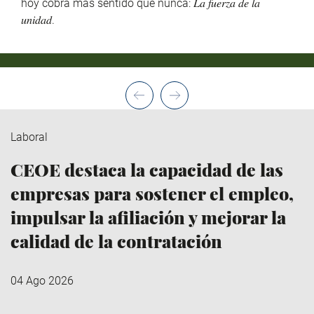
hoy cobra más sentido que nunca: 𝐿𝑎 𝑓𝑢𝑒𝑟𝑧𝑎 𝑑𝑒 𝑙𝑎
𝑢𝑛𝑖𝑑𝑎𝑑.
Laboral
CEOE destaca la capacidad de las
empresas para sostener el empleo,
impulsar la afiliación y mejorar la
calidad de la contratación
04 Ago 2026