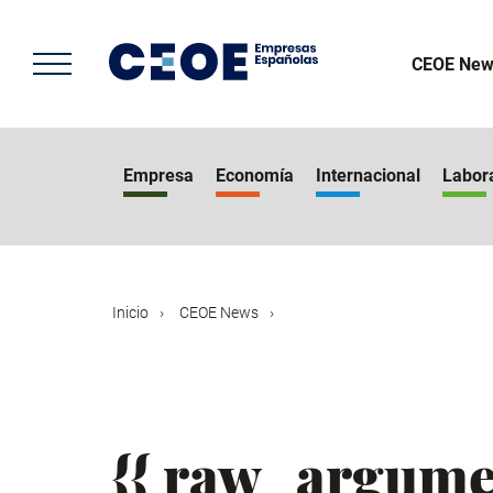
Pasar
al
contenido
CEOE New
principal
Empresa
Economía
Internacional
Labor
Inicio
CEOE News
{{ raw_argume