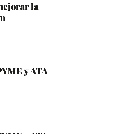
mejorar la
ón
PYME y ATA