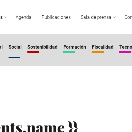
s
Agenda
Publicaciones
Sala de prensa
Co
al
Social
Sostenibilidad
Formación
Fiscalidad
Tecno
nts.name }}