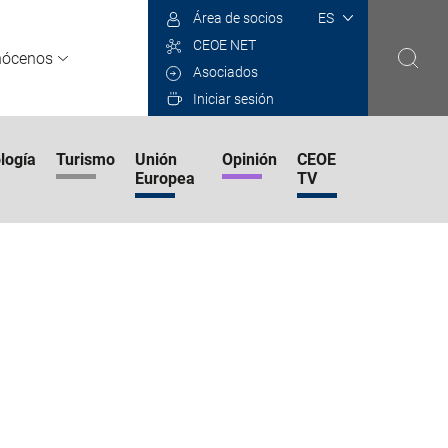
Select
Área de socios
your
CEOE NET
language
nócenos
Asociados
Iniciar sesión
logía
Turismo
Unión
Opinión
CEOE
Europea
TV